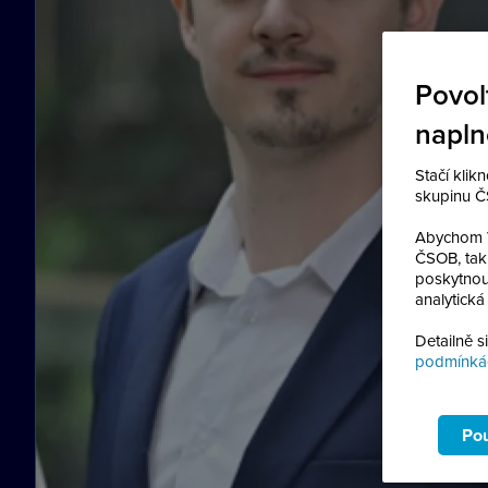
Povol
napl
Stačí klik
skupinu ČS
Abychom V
ČSOB, tak
poskytnout
analytická
Detailně s
podmínkác
Pou