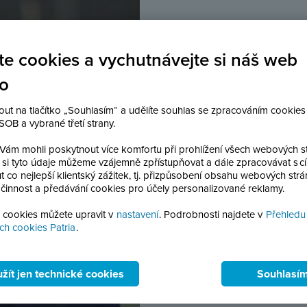
Před příchodem do Patrie
týmu korporátních financí
te cookies a vychutnávejte si náš web
zaměřených na finanční a
no
podporu dalšího rozvoje
účastnil restrukturali
nout na tlačítko „Souhlasím“ a udělíte souhlas se zpracováním cookies
působností. Cenné zkuš
OB a vybrané třetí strany.
interního auditu ve spole
ám mohli poskytnout více komfortu při prohlížení všech webových s
 si tyto údaje můžeme vzájemně zpřístupňovat a dále zpracovávat s c
Vít získal magisterský ti
 co nejlepší klientský zážitek, tj. přizpůsobení obsahu webových strá
Institutu ekonomických st
 činnost a předávání cookies pro účely personalizované reklamy.
studijní program Ekonom
i cookies můžete upravit v
nastavení
. Podrobnosti najdete v
Přehledu
titul PhDr.
h cookies Patria
.
žít jen technické cookies
Souhlasí