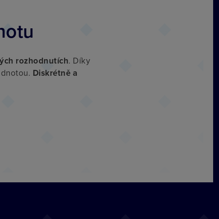
notu
vých rozhodnutích
. Díky
odnotou.
Diskrétně a