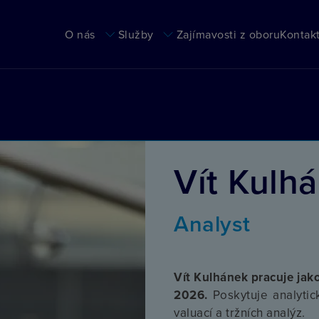
Main
O nás
Služby
Zajímavosti z oboru
Kontak
navigation
Vít Kulh
Analyst
Vít Kulhánek pracuje jak
2026.
Poskytuje analytic
valuací a tržních analýz.