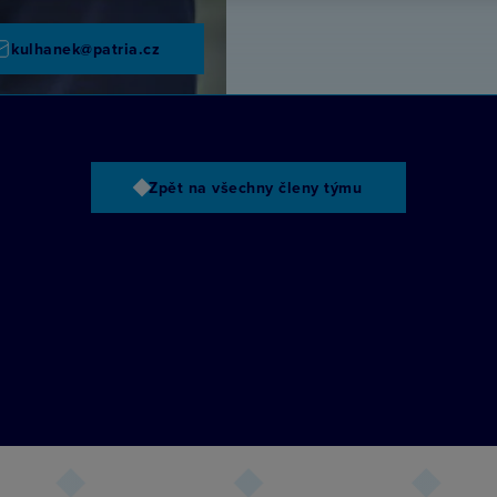
kulhanek@patria.cz
Zpět na všechny členy týmu