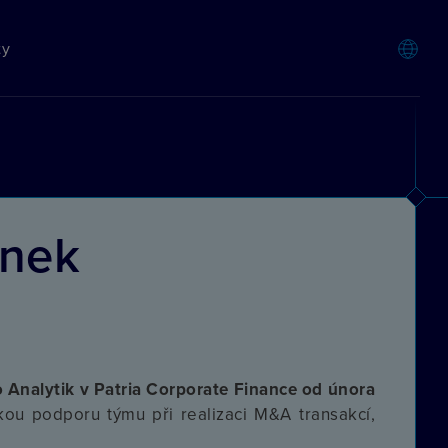
ty
ánek
o Analytik v Patria Corporate Finance od února
kou podporu týmu při realizaci M&A transakcí,