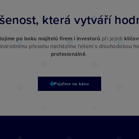
šenost, která vytváří hod
tojíme po boku majitelů firem i investorů
při jejich
klíčo
inárodnímu přesahu nacházíme řešení s dlouhodobou h
profesionálně
.
Pojďme na kávu