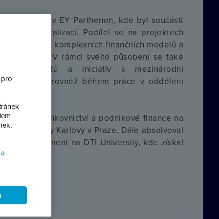
 působil Vít v EY Parthenon, kde byl součástí
 a restrukturalizací. Podílel se na projektech
nalýzy, tvorbu komplexních finančních modelů a
 společností. V rámci svého působení se také
začních projektů a iniciativ s mezinárodní
 pro
enosti získal rovněž během práce v oddělení
čnosti ČEZ.
tránek
ílem
tul v oboru Bankovnictví a podnikové finance na
nek,
udií Univerzity Karlovy v Praze. Dále absolvoval
ie a management na DTI University, kde získal
 a
m